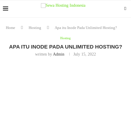
Home
Hosting
Apa itu Inode Pada Unlimited Hosting?
Hosting
APA ITU INODE PADA UNLIMITED HOSTING?
written by
Admin
July 15, 2022
Pada layanan Unlimited Hosting (paket Build, Grow dan Bloom) dan
Shared Hosting (paket Small, Medium dan Large) di Sewa Hosting
Murah, terdapat satu-satunya batasan yang membatasi penggunaan
paket-paket tersebut. Batasan yang dimaksud adalah inode.
“Batas inodes dalam satu akun hosting adalah 250.000. Penambahan file
pada akun hosting tidak dapat dilakukan, setelah jumlah inodes